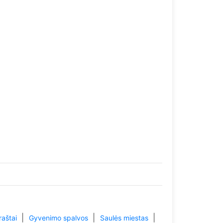
|
|
|
raštai
Gyvenimo spalvos
Saulės miestas