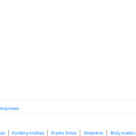
ekspresas
|
|
|
|
tas
Kuršėnų kraštas
Krašto žinios
Atolankos
Biržų krašto 