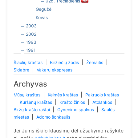
02d. Trečiadienis
Gegužė
Kovas
2003
2002
1993
1991
|
|
|
Šiaulių kraštas
Biržiečių žodis
Žemaitis
|
Sidabrė
Vakarų ekspresas
Archyvas
|
|
Mūsų kraštas
Kelmės kraštas
Pakruojo kraštas
|
|
|
|
Kuršėnų kraštas
Krašto žinios
Atolankos
|
|
Biržų krašto raštai
Gyvenimo spalvos
Saulės
|
miestas
Adomo šonkaulis
Jei Jums iškilo klausimų dėl užsakymo rašykite