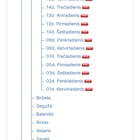
14d. Trečiadienis
13d. Antradienis
12d. Pirmadienis
10d. Šeštadienis
09d. Penktadienis
08d. Ketvirtadienis
07d. Trečiadienis
05d. Pirmadienis
03d. Šeštadienis
02d. Penktadienis
01d. Ketvirtadienis
Birželis
Gegužė
Balandis
Kovas
Vasaris
Sausis