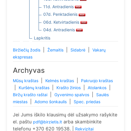
11d. Antradienis
07d. Penktadienis
06d. Ketvirtadienis
04d. Antradienis
Lapkritis
|
|
|
Biržiečių žodis
Žemaitis
Sidabrė
Vakarų
ekspresas
Archyvas
|
|
Mūsų kraštas
Kelmės kraštas
Pakruojo kraštas
|
|
|
|
Kuršėnų kraštas
Krašto žinios
Atolankos
|
|
Biržų krašto raštai
Gyvenimo spalvos
Saulės
|
|
miestas
Adomo šonkaulis
Spec. priedas
Jei Jums iškilo klausimų dėl užsakymo rašykite
el. paštu
arba skambinkite
pdf@birzietis.lt
telefonu +370 620 19538. |
Rekvizitai