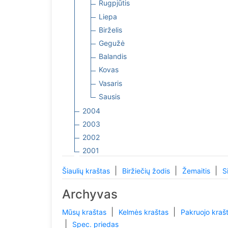
Rugpjūtis
Liepa
Birželis
Gegužė
Balandis
Kovas
Vasaris
Sausis
2004
2003
2002
2001
|
|
|
Šiaulių kraštas
Biržiečių žodis
Žemaitis
S
Archyvas
|
|
Mūsų kraštas
Kelmės kraštas
Pakruojo kraš
|
Spec. priedas