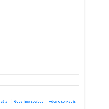
|
|
raštai
Gyvenimo spalvos
Adomo šonkaulis