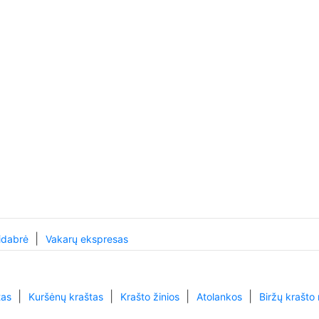
|
idabrė
Vakarų ekspresas
|
|
|
|
tas
Kuršėnų kraštas
Krašto žinios
Atolankos
Biržų krašto 