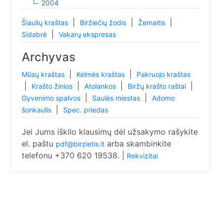
2004
|
|
|
Šiaulių kraštas
Biržiečių žodis
Žemaitis
|
Sidabrė
Vakarų ekspresas
Archyvas
|
|
Mūsų kraštas
Kelmės kraštas
Pakruojo kraštas
|
|
|
|
Krašto žinios
Atolankos
Biržų krašto raštai
|
|
Gyvenimo spalvos
Saulės miestas
Adomo
|
šonkaulis
Spec. priedas
Jei Jums iškilo klausimų dėl užsakymo rašykite
el. paštu
arba skambinkite
pdf@birzietis.lt
telefonu +370 620 19538. |
Rekvizitai