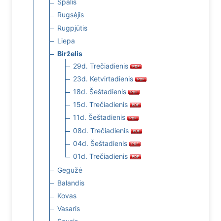
Spalis
Rugsėjis
Rugpjūtis
Liepa
Birželis
29d. Trečiadienis
23d. Ketvirtadienis
18d. Šeštadienis
15d. Trečiadienis
11d. Šeštadienis
08d. Trečiadienis
04d. Šeštadienis
01d. Trečiadienis
Gegužė
Balandis
Kovas
Vasaris