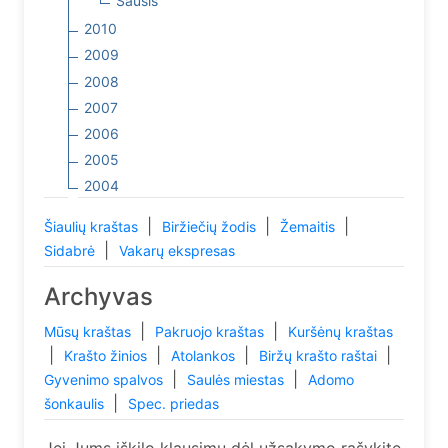
Sausis
2010
2009
2008
2007
2006
2005
2004
|
|
|
Šiaulių kraštas
Biržiečių žodis
Žemaitis
|
Sidabrė
Vakarų ekspresas
Archyvas
|
|
Mūsų kraštas
Pakruojo kraštas
Kuršėnų kraštas
|
|
|
|
Krašto žinios
Atolankos
Biržų krašto raštai
|
|
Gyvenimo spalvos
Saulės miestas
Adomo
|
šonkaulis
Spec. priedas
Jei Jums iškilo klausimų dėl užsakymo rašykite