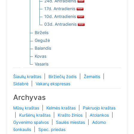
24d. Antradienis
17d. Antradienis
10d. Antradienis
03d. Antradienis
Birželis
Gegužė
Balandis
Kovas
Vasaris
|
|
|
Šiaulių kraštas
Biržiečių žodis
Žemaitis
|
Sidabrė
Vakarų ekspresas
Archyvas
|
|
Mūsų kraštas
Kelmės kraštas
Pakruojo kraštas
|
|
|
|
Kuršėnų kraštas
Krašto žinios
Atolankos
|
|
Gyvenimo spalvos
Saulės miestas
Adomo
|
šonkaulis
Spec. priedas