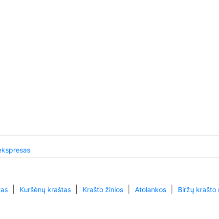
ekspresas
|
|
|
|
tas
Kuršėnų kraštas
Krašto žinios
Atolankos
Biržų krašto 