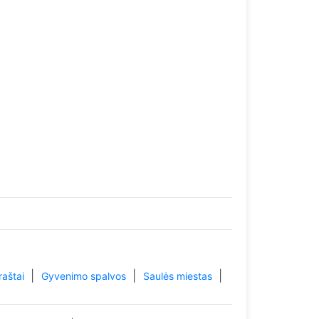
|
|
|
raštai
Gyvenimo spalvos
Saulės miestas