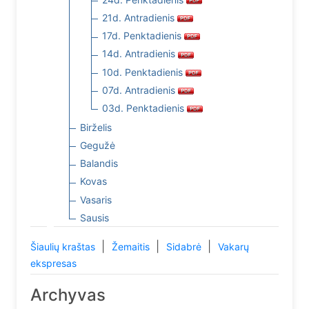
21d. Antradienis
17d. Penktadienis
14d. Antradienis
10d. Penktadienis
07d. Antradienis
03d. Penktadienis
Birželis
Gegužė
Balandis
Kovas
Vasaris
Sausis
|
|
|
Šiaulių kraštas
Žemaitis
Sidabrė
Vakarų
ekspresas
Archyvas