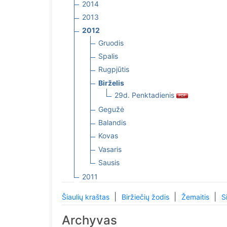
2014
2013
2012
Gruodis
Spalis
Rugpjūtis
Birželis
29d. Penktadienis
Gegužė
Balandis
Kovas
Vasaris
Sausis
2011
|
|
|
Šiaulių kraštas
Biržiečių žodis
Žemaitis
S
Archyvas