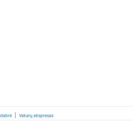
|
idabrė
Vakarų ekspresas