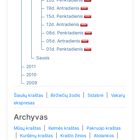
19d. Antradienis
15d. Penktadienis
12d. Antradienis
08d. Penktadienis
05d. Antradienis
01d. Penktadienis
Sausis
2011
2010
2009
|
|
|
Šiaulių kraštas
Biržiečių žodis
Sidabrė
Vakarų
ekspresas
Archyvas
|
|
Mūsų kraštas
Kelmės kraštas
Pakruojo kraštas
|
|
|
|
Kuršėnų kraštas
Krašto žinios
Atolankos